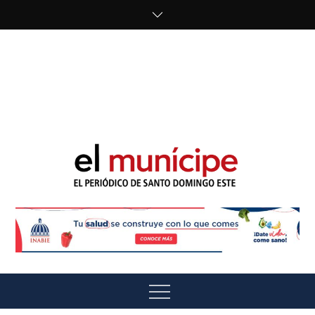
Skip
to
content
cipe.com/wp-
content/uploads/2023/10/F8WDDzzWwAEEBKD.jpeg"
alt="" />
El Munícipe
El periódico de Santo Domingo Este
Menu