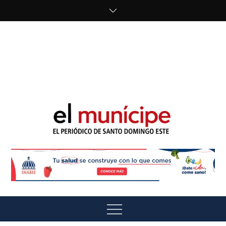
Skip
to
content
cipe.com/wp-
content/uploads/2023/10/F8WDDzzWwAEEBKD.jpeg"
alt="" />
El Munícipe
El periódico de Santo Domingo Este
Menu