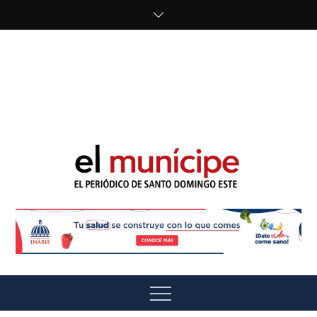
Skip
to
content
cipe.com/wp-
content/uploads/2023/10/F8WDDzzWwAEEBKD.jpeg"
alt="" />
El Munícipe
El periódico de Santo Domingo Este
Menu