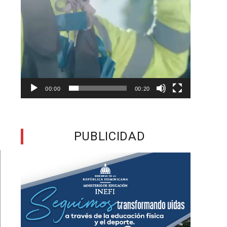
s
í
a
a
00:00
00:20
a
n
PUBLICIDAD