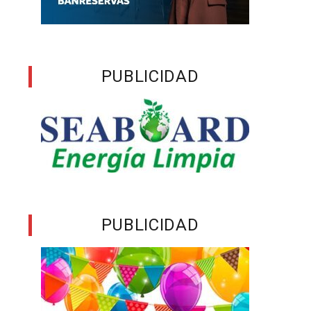
n
y
PUBLICIDAD
y
s
e
e
a
PUBLICIDAD
s
a
s