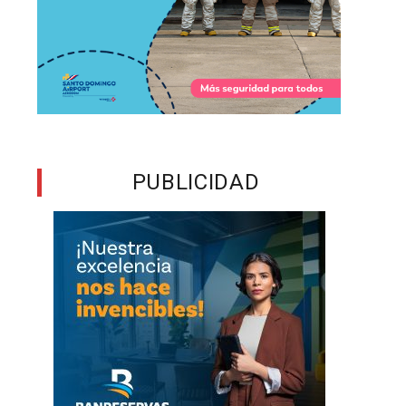
o
,
,
s
y
PUBLICIDAD
s
s
n
s
s