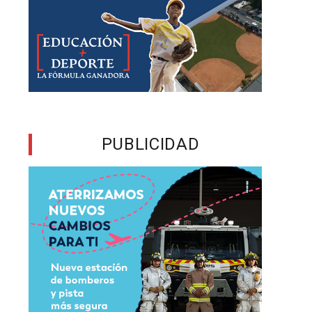
e
,
n
a
PUBLICIDAD
n
0
,
a
l