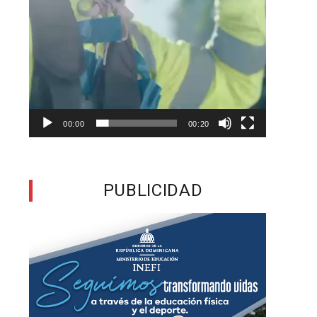
e
e
a
y
00:00
00:20
a
a
PUBLICIDAD
a
,
,
,