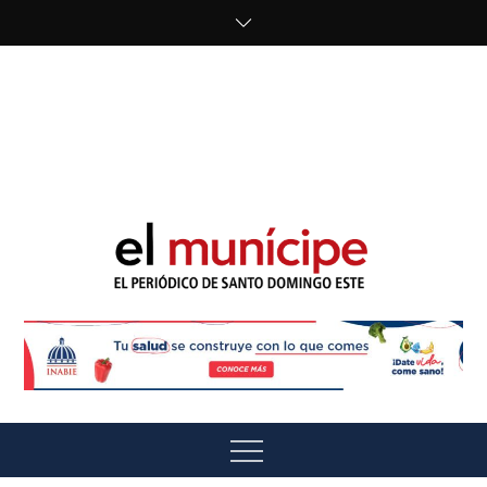
Skip
to
content
cipe.com/wp-
content/uploads/2023/10/F8WDDzzWwAEEBKD.jpeg"
alt="" />
El Munícipe
El periódico de Santo Domingo Este
Menu