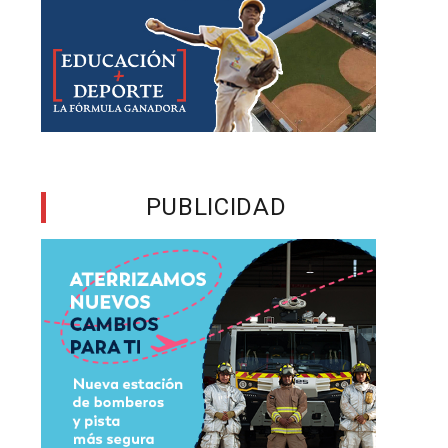
l
a
o
PUBLICIDAD
’
n