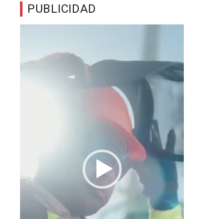
PUBLICIDAD
Reproductor
de
vídeo
o
s
l
e