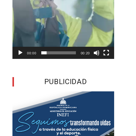
n
a
00:00
00:20
n
PUBLICIDAD
3
s