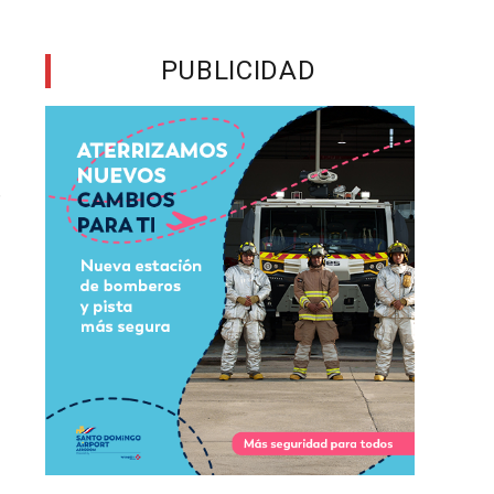
,
PUBLICIDAD
n
s
r
a
d
a
s
o
a