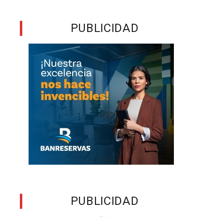
o
PUBLICIDAD
s
y
,
n
y
e
s
a
PUBLICIDAD
ó