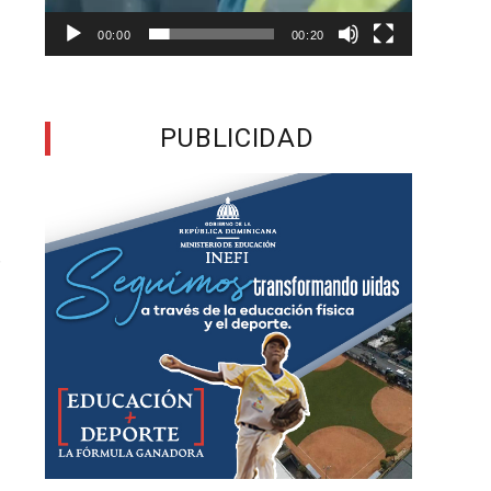
n
00:00
00:20
y
,
PUBLICIDAD
a
s
r
a
e
a
,