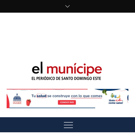
Skip
to
content
cipe.com/wp-
content/uploads/2023/10/F8WDDzzWwAEEBKD.jpeg"
alt="" />
El Munícipe
El periódico de Santo Domingo Este
Menu