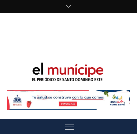
Skip
to
content
cipe.com/wp-
content/uploads/2023/10/F8WDDzzWwAEEBKD.jpeg"
alt="" />
El Munícipe
El periódico de Santo Domingo Este
Menu