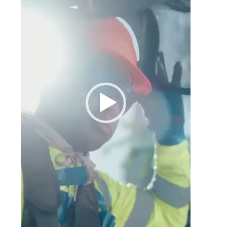
s
a
e