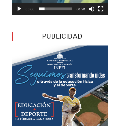
a
00:00
00:20
o
,
PUBLICIDAD
e
a
e
s